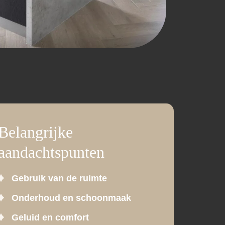
Belangrijke
aandachtspunten
Gebruik van de ruimte
Onderhoud en schoonmaak
Geluid en comfort