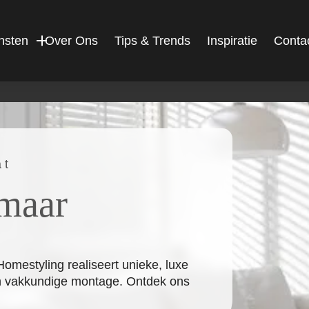
nsten
Over Ons
Tips & Trends
Inspiratie
Conta
at
maar
estyling realiseert unieke, luxe
n vakkundige montage. Ontdek ons