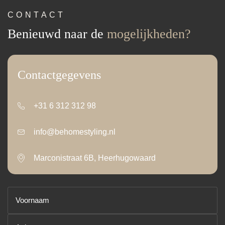
CONTACT
Benieuwd naar de
mogelijkheden?
Contactgegevens
+31 6 312 312 98
info@behomestyling.nl
Marconistraat 6B, Heerhugowaard
Voornaam
(Vereist)
Achternaam