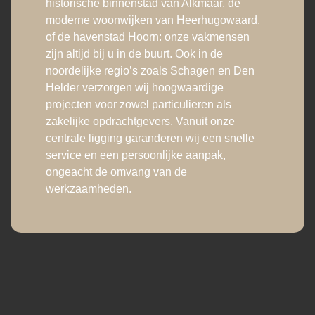
historische binnenstad van Alkmaar, de
moderne woonwijken van Heerhugowaard,
of de havenstad Hoorn: onze vakmensen
zijn altijd bij u in de buurt. Ook in de
noordelijke regio’s zoals Schagen en Den
Helder verzorgen wij hoogwaardige
projecten voor zowel particulieren als
zakelijke opdrachtgevers. Vanuit onze
centrale ligging garanderen wij een snelle
service en een persoonlijke aanpak,
ongeacht de omvang van de
werkzaamheden.