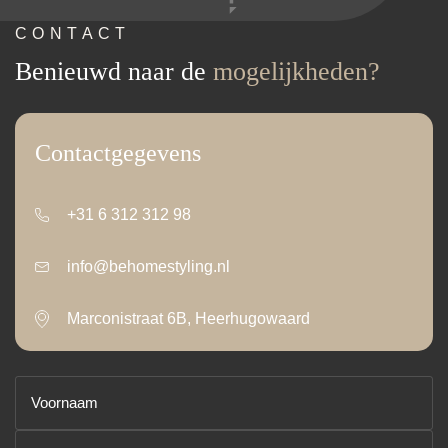
CONTACT
Benieuwd naar de
mogelijkheden?
Contactgegevens
+31 6 312 312 98
info@behomestyling.nl
Marconistraat 6B, Heerhugowaard
Voornaam
(Vereist)
Achternaam