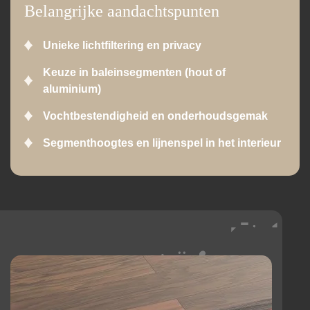
Belangrijke aandachtspunten
Unieke lichtfiltering en privacy
Keuze in baleinsegmenten (hout of
aluminium)
Vochtbestendigheid en onderhoudsgemak
Segmenthoogtes en lijnenspel in het interieur