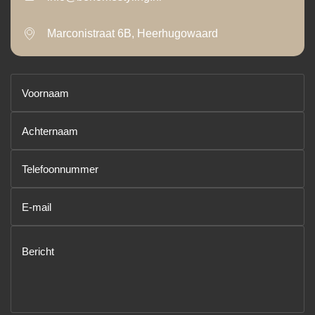
Marconistraat 6B, Heerhugowaard
Voornaam
(Vereist)
Achternaam
(Vereist)
Telefoonnummer
(Vereist)
E-
mailadres
(Vereist)
Bericht
(Vereist)