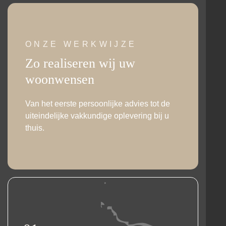
ONZE WERKWIJZE
Zo realiseren wij uw
woonwensen
Van het eerste persoonlijke advies tot de
uiteindelijke vakkundige oplevering bij u
thuis.