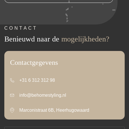
CONTACT
Benieuwd naar de
mogelijkheden?
Contactgegevens
+31 6 312 312 98
info@behomestyling.nl
Marconistraat 6B, Heerhugowaard