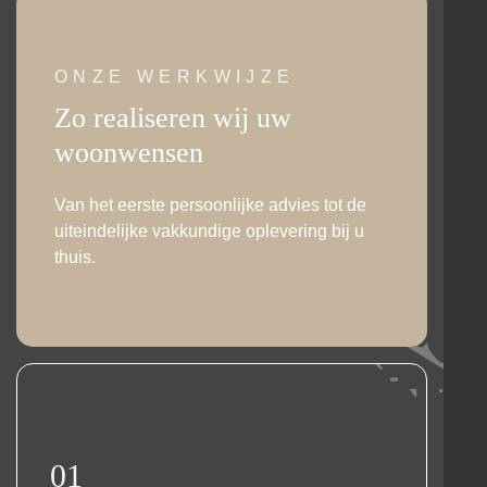
ONZE WERKWIJZE
Zo realiseren wij uw
woonwensen
Van het eerste persoonlijke advies tot de
uiteindelijke vakkundige oplevering bij u
thuis.
01