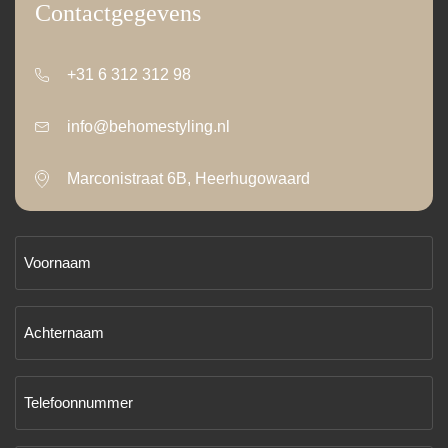
Contactgegevens
+31 6 312 312 98
info@behomestyling.nl
Marconistraat 6B, Heerhugowaard
Voornaam
(Vereist)
Achternaam
(Vereist)
Telefoonnummer
(Vereist)