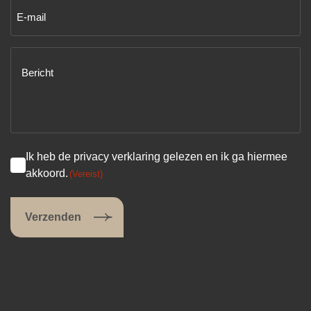
E-
mailadres
(Vereist)
Bericht
(Vereist)
Ik heb de privacy verklaring gelezen en ik ga hiermee
akkoord.
(Vereist)