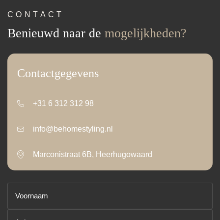
CONTACT
Benieuwd naar de
mogelijkheden?
Contactgegevens
+31 6 312 312 98
info@behomestyling.nl
Marconistraat 6B, Heerhugowaard
Voornaam
(Vereist)
Achternaam