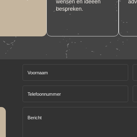
wensen en ideeën
adv
bespreken.
Voornaam
A
(Vereist)
(V
Telefoonnummer
E
m
(Vereist)
(V
Bericht
(Vereist)