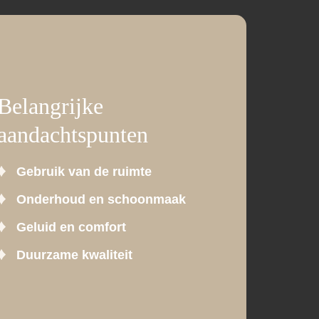
Belangrijke
aandachtspunten
Gebruik van de ruimte
Onderhoud en schoonmaak
Geluid en comfort
Duurzame kwaliteit