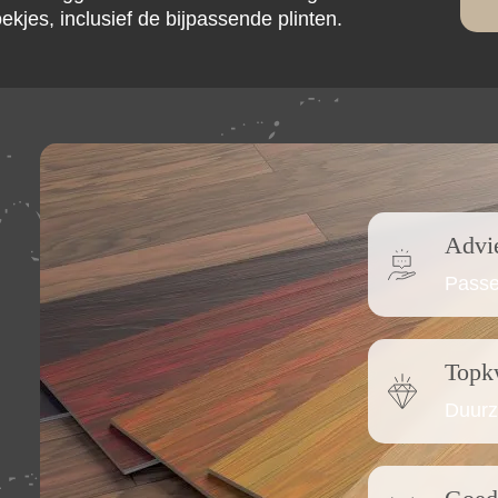
ekjes, inclusief de bijpassende plinten.
Advi
Passe
Topkw
Duurz