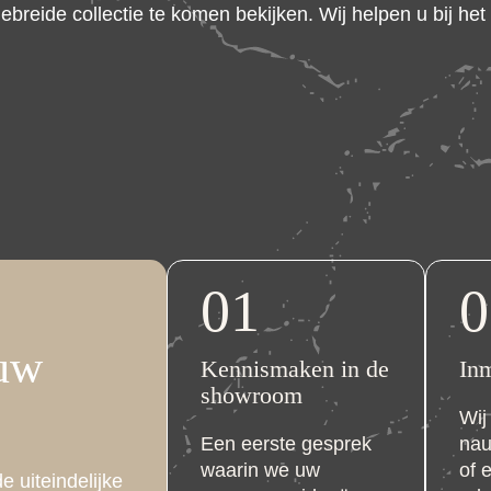
ebreide collectie te komen bekijken. Wij helpen u bij he
01
0
 uw
Kennismaken in de
Inm
showroom
Wij
Een eerste gesprek
nau
waarin we uw
of 
e uiteindelijke