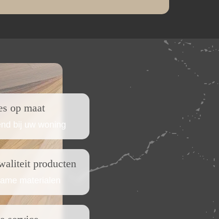
es op maat
nd bij uw woning
aliteit producten
ame materialen