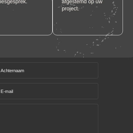
iesgesprek.
afgestemd op uw
project.
chternaam
ereist)
-
ailadres
ereist)