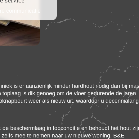
e service
re communicatie
niek is er aanzienlijk minder hardhout nodig dan bij ma
en toplaag is dik genoeg om de vloer gedurende de jaren
pknapbeurt weer als nieuw uit, waardoor u decennialang
t de beschermlaag in topconditie en behoudt het hout zij
ak zelfs mee te nemen naar uw nieuwe woning. B&E