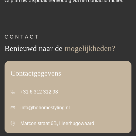
Of plan uw afspraak eenvoudig via het contactformulier.
CONTACT
Benieuwd naar de
mogelijkheden?
Contactgegevens
+31 6 312 312 98
info@behomestyling.nl
Marconistraat 6B, Heerhugowaard