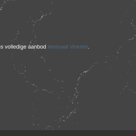
ons volledige aanbod
laminaat vloeren
.