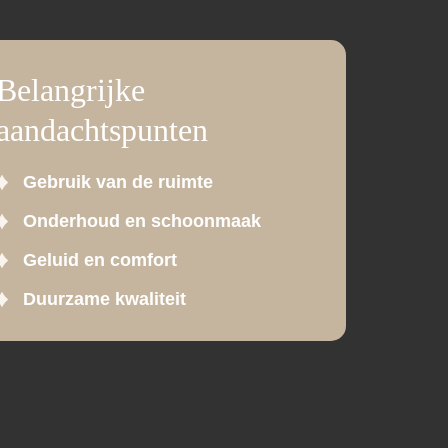
Belangrijke
aandachtspunten
Gebruik van de ruimte
Onderhoud en schoonmaak
Geluid en comfort
Duurzame kwaliteit