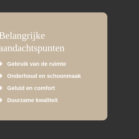
Belangrijke
aandachtspunten
Gebruik van de ruimte
Onderhoud en schoonmaak
Geluid en comfort
Duurzame kwaliteit