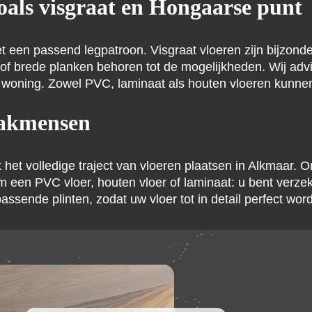
oals visgraat en Hongaarse punt
et een passend legpatroon. Visgraat vloeren zijn bijzon
 of brede planken behoren tot de mogelijkheden. Wij adv
w woning. Zowel PVC, laminaat als houten vloeren kunne
vakmensen
k het volledige traject van vloeren plaatsen in Alkmaar
 een PVC vloer, houten vloer of laminaat: u bent verze
passende plinten, zodat uw vloer tot in detail perfect wor