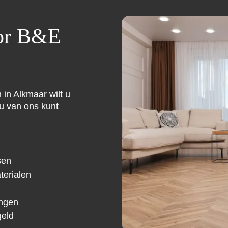
or B&E
 in Alkmaar wilt u
 u van ons kunt
sen
terialen
ingen
geld