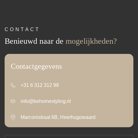
CONTACT
Benieuwd naar de
mogelijkheden?
Contactgegevens
+31 6 312 312 98
info@behomestyling.nl
Marconistraat 6B, Heerhugowaard