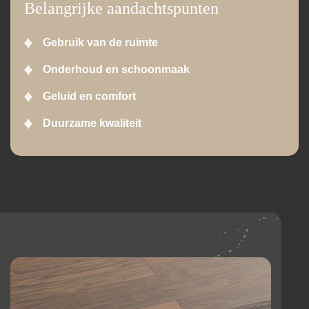
Belangrijke aandachtspunten
Gebruik van de ruimte
Onderhoud en schoonmaak
Geluid en comfort
Duurzame kwaliteit